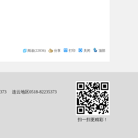
阅读(22836)
分享
打印
关闭
顶部
73 连云地区0518-82235373
扫一扫更精彩！