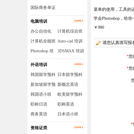
国际商务单证
菜单的使用，工具的
员
学会Photoshop
电脑培训
￥980
办公自动化
计算机综合班
计算机全能班
Auto-cad 培训
Photoshop 培
3DSMAX 培训
训
外语培训
韩国留学预科
日本留学预科
班
班
新加坡留学预
新概念英语
科班
韩国语小班
欧美留学预科
班
职称日语
职称英语
商务英语
日本语小班
资格证类