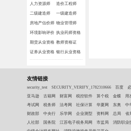
人力资源师
造价工程师
二级建造师
一级建造师
房地产估价师
物业管理师
环境影响评价
执业药师资格
师
期货从业资格
教师资格证
证券从业资格
银行从业资格
友情链接
security_test
SECURITY_VERIFY_1782310666
百度
亚马逊
古籍网
财富网
税控软件
算个税
金蝶
用
考试网
税务师
法考网
社保计算
华夏网
东奥
中
财政部
中央行
乐学网
企业测型
资料网
总局
省
人社部
国务院
江苏电子税务局网
市监局
消防职业