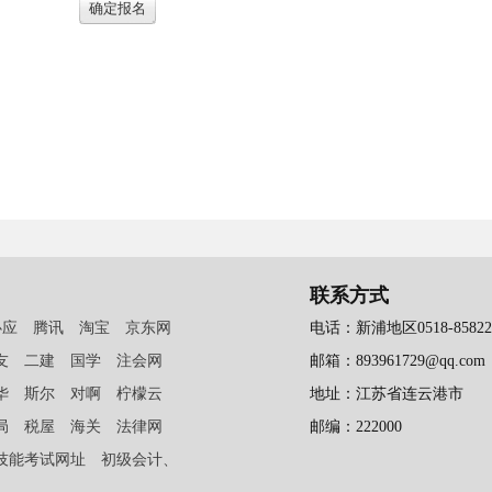
联系方式
必应
腾讯
淘宝
京东网
电话：新浦地区0518-858223
友
二建
国学
注会网
邮箱：893961729@qq.com
华
斯尔
对啊
柠檬云
地址：江苏省连云港市
局
税屋
海关
法律网
邮编：222000
技能考试网址
初级会计、