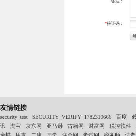
友情链接
security_test
SECURITY_VERIFY_1782310666
百度
讯
淘宝
京东网
亚马逊
古籍网
财富网
税控软件
金蝶
用友
二建
国学
注会网
考试网
税务师
法考