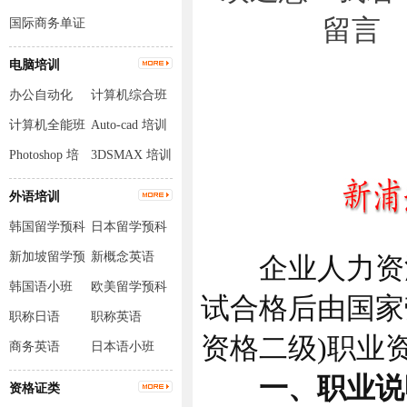
国际商务单证
员
电脑培训
办公自动化
计算机综合班
计算机全能班
Auto-cad 培训
Photoshop 培
3DSMAX 培训
训
外语培训
韩国留学预科
日本留学预科
班
班
新加坡留学预
新概念英语
企业人力资源
科班
韩国语小班
欧美留学预科
试合格后由国家
班
职称日语
职称英语
资格二级)职业
商务英语
日本语小班
一、职业说
资格证类