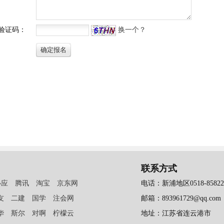
联系方式
必应
腾讯
淘宝
京东网
电话：新浦地区0518-858223
友
二建
国学
注会网
邮箱：893961729@qq.com
华
斯尔
对啊
柠檬云
地址：江苏省连云港市