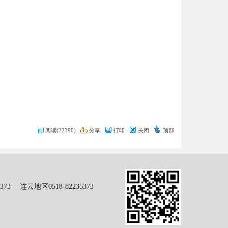
阅读(22390)
分享
打印
关闭
顶部
73 连云地区0518-82235373