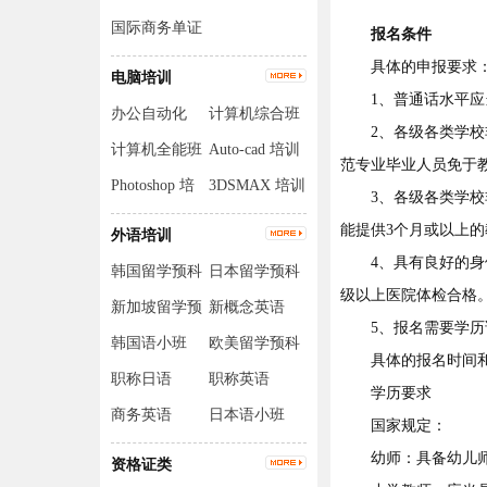
国际商务单证
报名条件
员
具体的申报要求
电脑培训
1、普通话水平应当
办公自动化
计算机综合班
2、各级各类学校非
计算机全能班
Auto-cad 培训
范专业毕业人员免于
Photoshop 培
3DSMAX 培训
3、各级各类学校非
训
能提供3个月或以上的
外语培训
4、具有良好的身体
韩国留学预科
日本留学预科
级以上医院体检合格
班
班
新加坡留学预
新概念英语
5、报名需要学历
科班
韩国语小班
欧美留学预科
具体的报名时间和地
班
职称日语
职称英语
学历要求
商务英语
日本语小班
国家规定：
幼师：具备幼儿师
资格证类