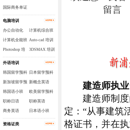
国际商务单证
员
电脑培训
办公自动化
计算机综合班
计算机全能班
Auto-cad 培训
Photoshop 培
3DSMAX 培训
训
外语培训
韩国留学预科
日本留学预科
班
班
新加坡留学预
新概念英语
建造师执业资
科班
韩国语小班
欧美留学预科
建造师制度的
班
职称日语
职称英语
定：“从事建筑
商务英语
日本语小班
格证书，并在执业
资格证类