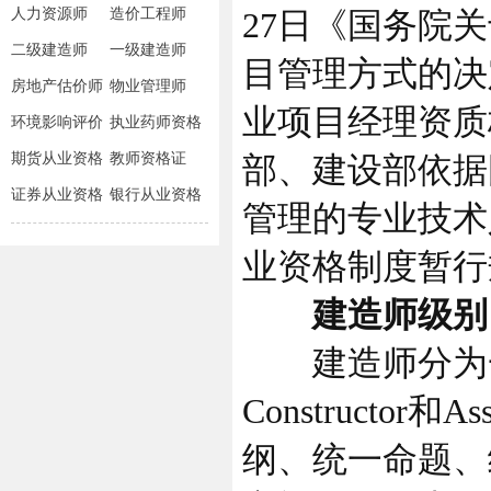
人力资源师
造价工程师
27日《国务院
二级建造师
一级建造师
目管理方式的决
房地产估价师
物业管理师
业项目经理资质
环境影响评价
执业药师资格
师
期货从业资格
教师资格证
部、建设部依据
证券从业资格
银行从业资格
管理的专业技术
业资格制度暂行规
建造师级别
建造师分为一
Constructor
纲、统一命题、