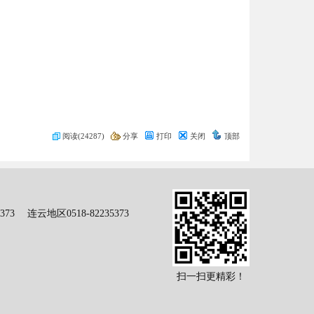
阅读(24287)
分享
打印
关闭
顶部
73 连云地区0518-82235373
扫一扫更精彩！