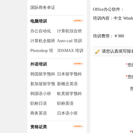
国际商务单证
Office办公软件：
员
培训内容：中文 Windows
电脑培训
办公自动化
计算机综合班
培训费用：￥980
计算机全能班
Auto-cad 培训
Photoshop 培
3DSMAX 培训
训
外语培训
韩国留学预科
日本留学预科
班
班
新加坡留学预
新概念英语
科班
韩国语小班
欧美留学预科
班
职称日语
职称英语
商务英语
日本语小班
资格证类