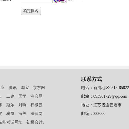
联系方式
必应
腾讯
淘宝
京东网
电话：新浦地区0518-858223
友
二建
国学
注会网
邮箱：893961729@qq.com
华
斯尔
对啊
柠檬云
地址：江苏省连云港市
局
税屋
海关
法律网
邮编：222000
技能考试网址
初级会计、