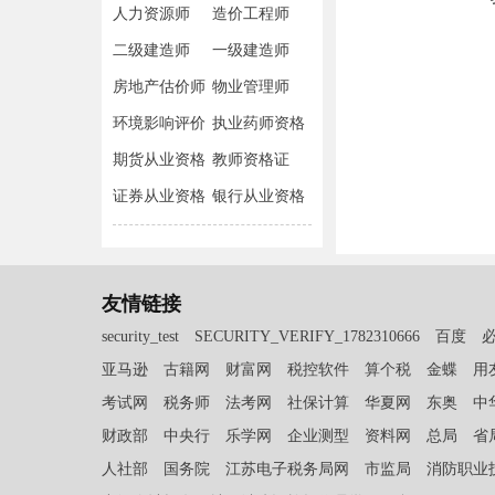
人力资源师
造价工程师
二级建造师
一级建造师
房地产估价师
物业管理师
环境影响评价
执业药师资格
师
期货从业资格
教师资格证
证券从业资格
银行从业资格
友情链接
security_test
SECURITY_VERIFY_1782310666
百度
亚马逊
古籍网
财富网
税控软件
算个税
金蝶
用
考试网
税务师
法考网
社保计算
华夏网
东奥
中
财政部
中央行
乐学网
企业测型
资料网
总局
省
人社部
国务院
江苏电子税务局网
市监局
消防职业