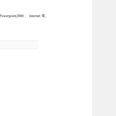
oint2000 、 lnternet 等。