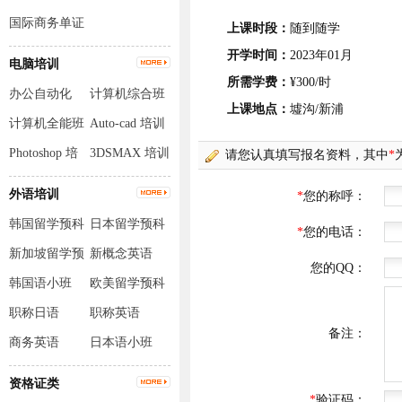
国际商务单证
上课时段：
随到随学
员
开学时间：
2023年01月
电脑培训
所需学费：
¥300/时
办公自动化
计算机综合班
上课地点：
墟沟/新浦
计算机全能班
Auto-cad 培训
Photoshop 培
3DSMAX 培训
训
外语培训
韩国留学预科
日本留学预科
班
班
新加坡留学预
新概念英语
科班
韩国语小班
欧美留学预科
班
职称日语
职称英语
商务英语
日本语小班
资格证类