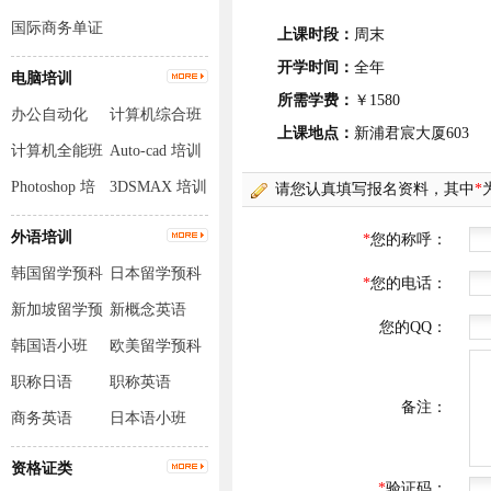
国际商务单证
上课时段：
周末
员
开学时间：
全年
电脑培训
所需学费：
￥1580
办公自动化
计算机综合班
上课地点：
新浦君宸大厦603
计算机全能班
Auto-cad 培训
Photoshop 培
3DSMAX 培训
训
外语培训
韩国留学预科
日本留学预科
班
班
新加坡留学预
新概念英语
科班
韩国语小班
欧美留学预科
班
职称日语
职称英语
商务英语
日本语小班
资格证类